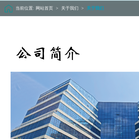
当前位置:
网站首页
>
关于我们
>
关于我们