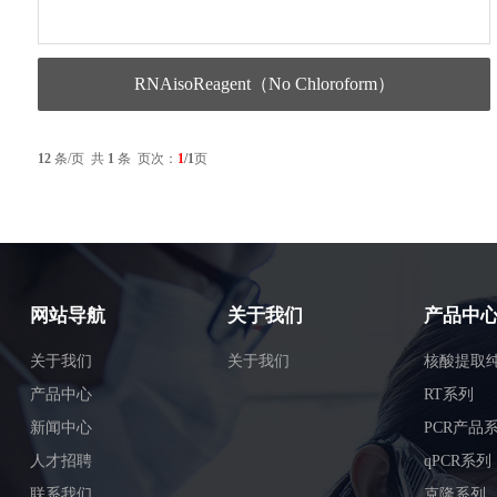
RNAisoReagent（No Chloroform）
12
条/页 共
1
条 页次：
1
/1
页
网站导航
关于我们
产品中
关于我们
关于我们
核酸提取
产品中心
RT系列
新闻中心
PCR产品
人才招聘
qPCR系列
联系我们
克隆系列