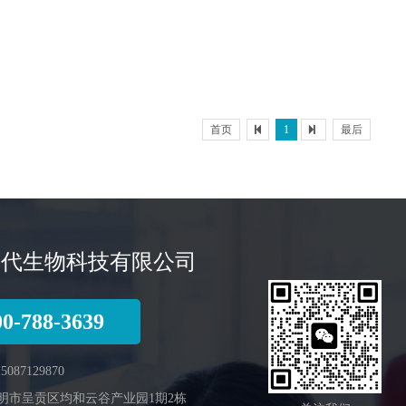
首页
1
最后
生代生物科技有限公司
00-788-3639
087129870
明市呈贡区均和云谷产业园1期2栋