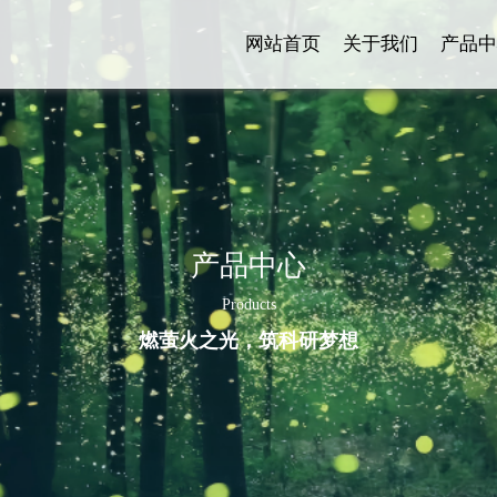
网站首页
关于我们
产品
产品中心
Products
燃萤火之光，筑科研梦想