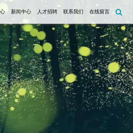
中心
新闻中心
人才招聘
联系我们
在线留言