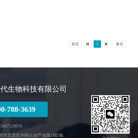
首页
1
最后
生代生物科技有限公司
00-788-3639
087129870
明市呈贡区均和云谷产业园1期2栋