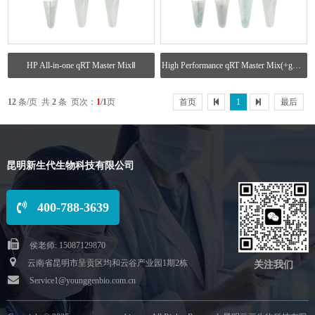
HP All-in-one qRT Master MixⅡ
High Performance qRT Master Mix(+gDNA Remove)
12
条/页 共
2
条 页次：
1
/1
页
首页
1
最后
昆明新生代生物科技有限公司
400-788-3639
侯老师: 15087129870
云南省昆明市呈贡区均和云谷产业园1期2栋
关注我们
Service1@younggenbio.com.cn